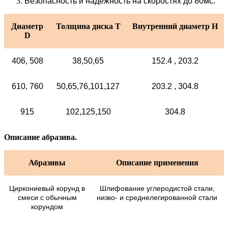
Безопасность и надежность на скоростях до 80мс.
Диаметр
Т
олщина диска
T
Внутренний диаметр
H
D
406, 508
38,50,65
152.4 , 203.2
610, 760
50,65,76,101,127
203.2 , 304.8
915
102,125,150
304.8
Описание абразива.
Абразивы
Описание применения
Циркониевый корунд в
Шлифование углеродистой стали,
смеси с обычным
низко- и среднелегированной стали
корундом