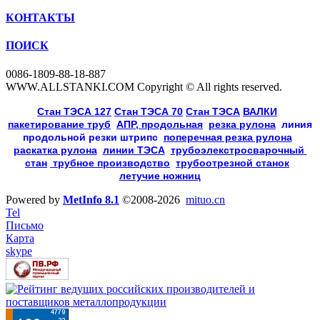
КОНТАКТЫ
ПОИСК
0086-1809-88-18-887
WWW.ALLSTANKI.COM Copyright © All rights reserved.
Cтан ТЭСА 127
,
Cтан ТЭСА 70
,
Cтан ТЭСА
,
ВАЛКИ
, 
пакетирование труб
, 
АПР, продольная
, 
резка рулона
, 
линия
продольной резки
штрипс
, 
поперечная резка рулона
, 
раскатка рулона
, 
линии ТЭСА
, 
трубоэлекстросварочный 
стан
,
 трубное производство
, 
трубоотрезной станок
, 
летучие ножниц
Powered by
MetInfo 8.1
©2008-2026
mituo.cn
Tel
Письмо
Карта
skype