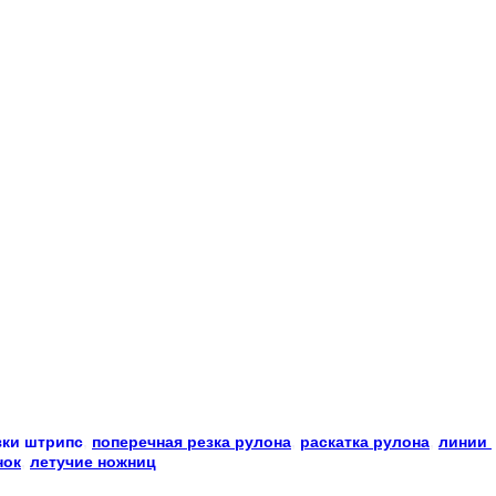
зки
штрипс
, 
поперечная резка рулона
, 
раскатка рулона
, 
линии 
нок
, 
летучие ножниц