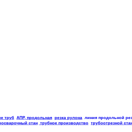
е труб
, 
АПР, продольная
, 
резка рулона
, 
линия продольной ре
росварочный стан
,
 трубное производство
, 
трубоотрезной ста